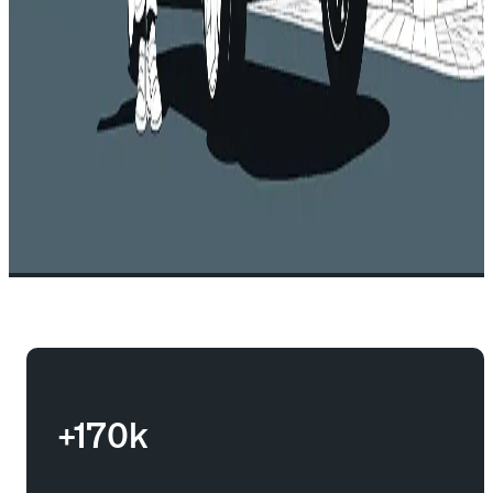
+170k