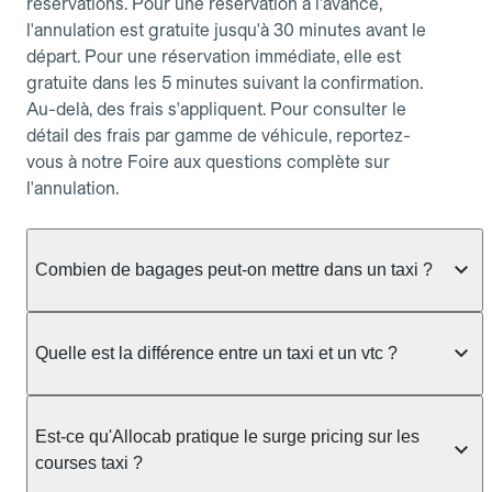
réservations. Pour une réservation à l'avance,
l'annulation est gratuite jusqu'à 30 minutes avant le
départ. Pour une réservation immédiate, elle est
gratuite dans les 5 minutes suivant la confirmation.
Au-delà, des frais s'appliquent. Pour consulter le
détail des frais par gamme de véhicule, reportez-
vous à notre Foire aux questions complète sur
l'annulation.
Combien de bagages peut-on mettre dans un taxi ?
La capacité dépend du véhicule taxi disponible : un
taxi berline accueille en général jusqu'à 3 bagages
Quelle est la différence entre un taxi et un vtc ?
de taille moyenne. Pour des bagages volumineux
ou nombreux, précisez-le dans le champ "Message
Le taxi est un service réglementé qui peut vous
au chauffeur" lors de la réservation. Le prix n'est
prendre en charge directement dans la rue, à une
Est-ce qu'Allocab pratique le surge pricing sur les
pas impacté par le nombre de bagages.
station ou sur réservation, avec un tarif au
courses taxi ?
compteur. Le VTC fonctionne uniquement sur