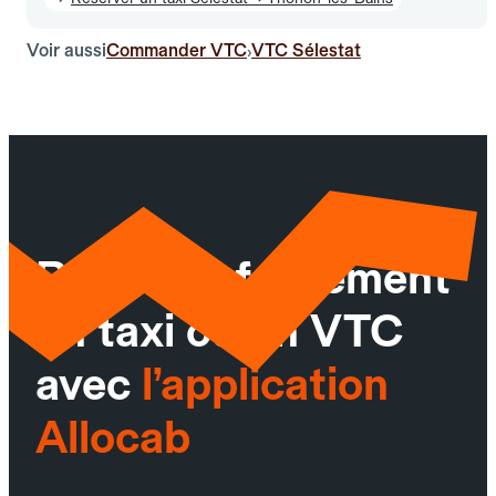
Voir aussi
Commander VTC
VTC Sélestat
›
Réservez facilement
un taxi ou un VTC
avec
l’application
Allocab