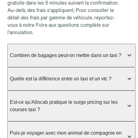
gratuite dans les 5 minutes suivant la confirmation.
Au-delà, des frais s'appliquent. Pour consulter le
détail des frais par gamme de véhicule, reportez-
vous à notre Foire aux questions complète sur
l'annulation.
Combien de bagages peut-on mettre dans un taxi ?
La capacité dépend du véhicule taxi disponible : un
taxi berline accueille en général jusqu'à 3 bagages
Quelle est la différence entre un taxi et un vtc ?
de taille moyenne. Pour des bagages volumineux
ou nombreux, précisez-le dans le champ "Message
Le taxi est un service réglementé qui peut vous
au chauffeur" lors de la réservation. Le prix n'est
prendre en charge directement dans la rue, à une
Est-ce qu'Allocab pratique le surge pricing sur les
pas impacté par le nombre de bagages.
station ou sur réservation, avec un tarif au
courses taxi ?
compteur. Le VTC fonctionne uniquement sur
réservation et propose un prix fixe annoncé à
Non. Le tarif des taxis est encadré par la
l'avance. Chez Allocab, réservez facilement votre
réglementation préfectorale et suit un barème
Puis-je voyager avec mon animal de compagnie en