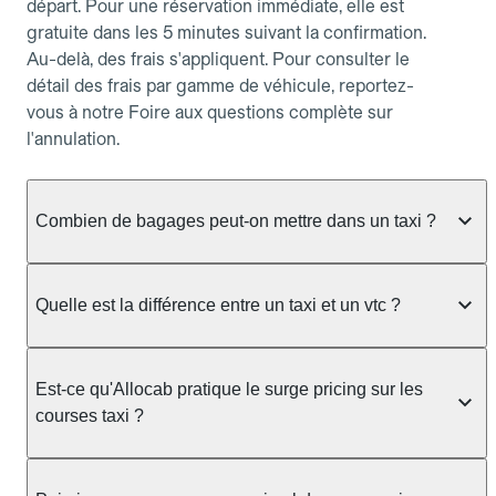
départ. Pour une réservation immédiate, elle est
gratuite dans les 5 minutes suivant la confirmation.
Au-delà, des frais s'appliquent. Pour consulter le
détail des frais par gamme de véhicule, reportez-
vous à notre Foire aux questions complète sur
l'annulation.
Combien de bagages peut-on mettre dans un taxi ?
La capacité dépend du véhicule taxi disponible : un
taxi berline accueille en général jusqu'à 3 bagages
Quelle est la différence entre un taxi et un vtc ?
de taille moyenne. Pour des bagages volumineux
ou nombreux, précisez-le dans le champ "Message
Le taxi est un service réglementé qui peut vous
au chauffeur" lors de la réservation. Le prix n'est
prendre en charge directement dans la rue, à une
Est-ce qu'Allocab pratique le surge pricing sur les
pas impacté par le nombre de bagages.
station ou sur réservation, avec un tarif au
courses taxi ?
compteur. Le VTC fonctionne uniquement sur
réservation et propose un prix fixe annoncé à
Non. Le tarif des taxis est encadré par la
l'avance. Chez Allocab, réservez facilement votre