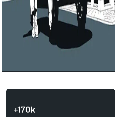
+170k