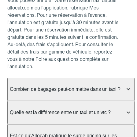
Vous pouvez annuler votre réservation taxi depuis
allocab.com ou l'application, rubrique Mes
réservations. Pour une réservation à l'avance,
l'annulation est gratuite jusqu'à 30 minutes avant le
départ. Pour une réservation immédiate, elle est
gratuite dans les 5 minutes suivant la confirmation.
Au-delà, des frais s'appliquent. Pour consulter le
détail des frais par gamme de véhicule, reportez-
vous à notre Foire aux questions complète sur
l'annulation.
Combien de bagages peut-on mettre dans un taxi ?
La capacité dépend du véhicule taxi disponible : un
taxi berline accueille en général jusqu'à 3 bagages
Quelle est la différence entre un taxi et un vtc ?
de taille moyenne. Pour des bagages volumineux
ou nombreux, précisez-le dans le champ "Message
Le taxi est un service réglementé qui peut vous
au chauffeur" lors de la réservation. Le prix n'est
prendre en charge directement dans la rue, à une
Est-ce qu'Allocab pratique le surge pricing sur les