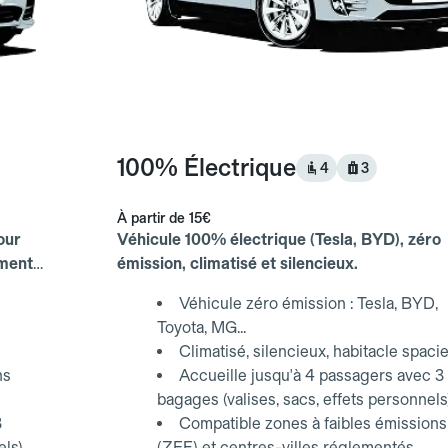
100% Électrique
4
3
À partir de
15€
our
Véhicule 100% électrique (Tesla, BYD), zéro
ements
émission, climatisé et silencieux.
Véhicule zéro émission : Tesla, BYD,
Toyota, MG...
Climatisé, silencieux, habitacle spaci
ns
Accueille jusqu'à 4 passagers avec 3
bagages (valises, sacs, effets personnels
3
Compatible zones à faibles émissions
els)
(ZFE) et centres-villes réglementés