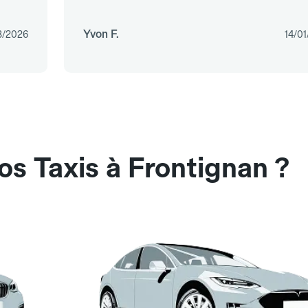
Yvon F.
3/2026
14/0
os Taxis à Frontignan ?