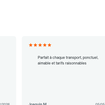
Parfait à chaque transport, ponctuel,
aimable et tarifs raisonnables
Joaquin M.
2/2026
05/05