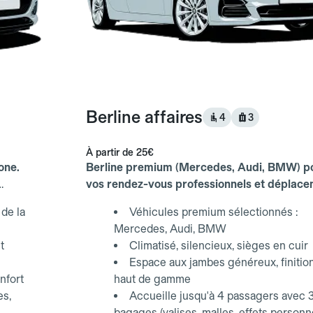
Berline affaires
4
3
À partir de
25€
one.
Berline premium (Mercedes, Audi, BMW) p
vos rendez-vous professionnels et déplac
d'affaires.
de la
Véhicules premium sélectionnés :
Mercedes, Audi, BMW
t
Climatisé, silencieux, sièges en cuir
Espace aux jambes généreux, finitio
nfort
haut de gamme
es,
Accueille jusqu'à 4 passagers avec 
bagages (valises, malles, effets personn