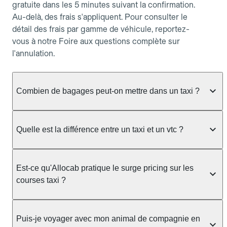
gratuite dans les 5 minutes suivant la confirmation.
Au-delà, des frais s'appliquent. Pour consulter le
détail des frais par gamme de véhicule, reportez-
vous à notre Foire aux questions complète sur
l'annulation.
Combien de bagages peut-on mettre dans un taxi ?
La capacité dépend du véhicule taxi disponible : un
taxi berline accueille en général jusqu'à 3 bagages
Quelle est la différence entre un taxi et un vtc ?
de taille moyenne. Pour des bagages volumineux
ou nombreux, précisez-le dans le champ "Message
Le taxi est un service réglementé qui peut vous
au chauffeur" lors de la réservation. Le prix n'est
prendre en charge directement dans la rue, à une
Est-ce qu'Allocab pratique le surge pricing sur les
pas impacté par le nombre de bagages.
station ou sur réservation, avec un tarif au
courses taxi ?
compteur. Le VTC fonctionne uniquement sur
réservation et propose un prix fixe annoncé à
Non. Le tarif des taxis est encadré par la
l'avance. Chez Allocab, réservez facilement votre
réglementation préfectorale et suit un barème
Puis-je voyager avec mon animal de compagnie en