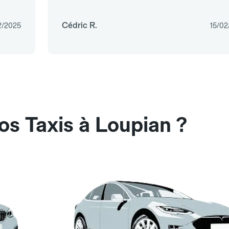
Cédric R.
2/2025
15/02
os Taxis à Loupian ?