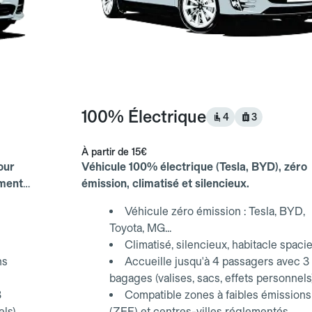
100% Électrique
4
3
À partir de
15€
our
Véhicule 100% électrique (Tesla, BYD), zéro
ements
émission, climatisé et silencieux.
Véhicule zéro émission : Tesla, BYD,
Toyota, MG...
Climatisé, silencieux, habitacle spaci
ns
Accueille jusqu'à 4 passagers avec 3
bagages (valises, sacs, effets personnels
3
Compatible zones à faibles émissions
els)
(ZFE) et centres-villes réglementés