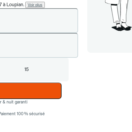
7 à Loupian.
Voir plus
15
ur & nuit garanti
Paiement 100 % sécurisé