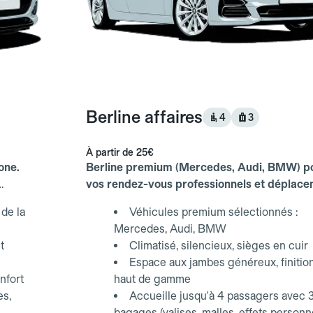
Berline affaires
4
3
À partir de
25€
one.
Berline premium (Mercedes, Audi, BMW) p
vos rendez-vous professionnels et déplac
d'affaires.
de la
Véhicules premium sélectionnés :
Mercedes, Audi, BMW
t
Climatisé, silencieux, sièges en cuir
Espace aux jambes généreux, finitio
nfort
haut de gamme
es,
Accueille jusqu'à 4 passagers avec 
bagages (valises, malles, effets personn