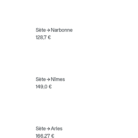
Sète
Narbonne
128,7 €
Sète
Nîmes
149,0 €
Sète
Arles
166,27 €