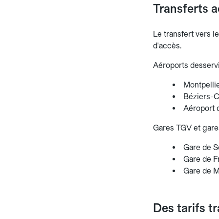
Transferts a
Le transfert vers l
d'accès.
Aéroports desservi
Montpellie
Béziers-Ca
Aéroport 
Gares TGV et gares
Gare de Sè
Gare de F
Gare de Mo
Des tarifs t