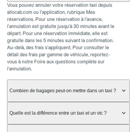
Vous pouvez annuler votre réservation taxi depuis
allocab.com ou l'application, rubrique Mes
réservations. Pour une réservation à l'avance,
l'annulation est gratuite jusqu'à 30 minutes avant le
départ. Pour une réservation immédiate, elle est
gratuite dans les 5 minutes suivant la confirmation.
Au-delà, des frais s'appliquent. Pour consulter le
détail des frais par gamme de véhicule, reportez-
vous à notre Foire aux questions complète sur
l'annulation.
Combien de bagages peut-on mettre dans un taxi ?
La capacité dépend du véhicule taxi disponible : un
taxi berline accueille en général jusqu'à 3 bagages
Quelle est la différence entre un taxi et un vtc ?
de taille moyenne. Pour des bagages volumineux
ou nombreux, précisez-le dans le champ "Message
Le taxi est un service réglementé qui peut vous