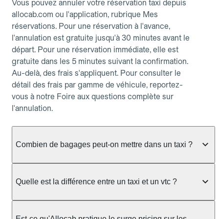
Vous pouvez annuler votre réservation taxi depuis
allocab.com ou l'application, rubrique Mes
réservations. Pour une réservation à l'avance,
l'annulation est gratuite jusqu'à 30 minutes avant le
départ. Pour une réservation immédiate, elle est
gratuite dans les 5 minutes suivant la confirmation.
Au-delà, des frais s'appliquent. Pour consulter le
détail des frais par gamme de véhicule, reportez-
vous à notre Foire aux questions complète sur
l'annulation.
Combien de bagages peut-on mettre dans un taxi ?
La capacité dépend du véhicule taxi disponible : un
taxi berline accueille en général jusqu'à 3 bagages
Quelle est la différence entre un taxi et un vtc ?
de taille moyenne. Pour des bagages volumineux
ou nombreux, précisez-le dans le champ "Message
Le taxi est un service réglementé qui peut vous
au chauffeur" lors de la réservation. Le prix n'est
prendre en charge directement dans la rue, à une
Est-ce qu'Allocab pratique le surge pricing sur les