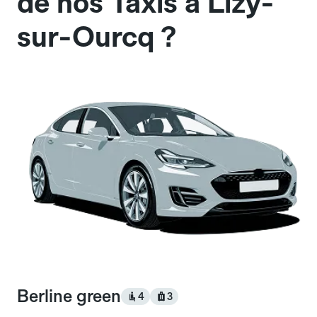
de nos Taxis à Lizy-
sur-Ourcq ?
Berline green
4
3