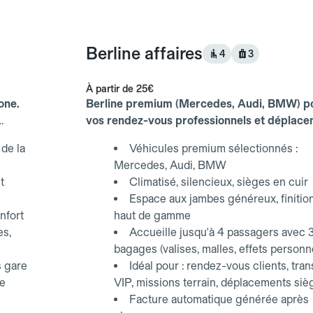
Berline affaires
4
3
À partir de
25€
one.
Berline premium (Mercedes, Audi, BMW) p
vos rendez-vous professionnels et déplac
d'affaires.
de la
Véhicules premium sélectionnés :
Mercedes, Audi, BMW
t
Climatisé, silencieux, sièges en cuir
Espace aux jambes généreux, finitio
nfort
haut de gamme
es,
Accueille jusqu'à 4 passagers avec 
bagages (valises, malles, effets personn
s gare
Idéal pour : rendez-vous clients, tran
ce
VIP, missions terrain, déplacements siè
Facture automatique générée après