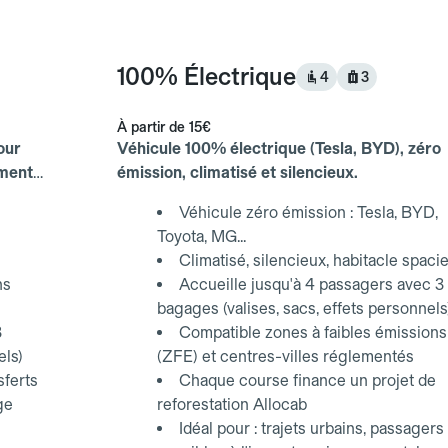
100% Électrique
4
3
À partir de
15€
our
Véhicule 100% électrique (Tesla, BYD), zéro
ements
émission, climatisé et silencieux.
Véhicule zéro émission : Tesla, BYD,
Toyota, MG...
Climatisé, silencieux, habitacle spaci
ns
Accueille jusqu'à 4 passagers avec 3
bagages (valises, sacs, effets personnels
3
Compatible zones à faibles émissions
els)
(ZFE) et centres-villes réglementés
sferts
Chaque course finance un projet de
ge
reforestation Allocab
Idéal pour : trajets urbains, passagers