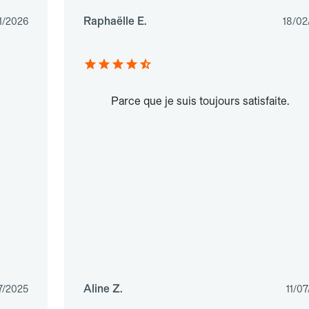
Raphaëlle E.
1/2026
18/02
Parce que je suis toujours satisfaite.
Aline Z.
7/2025
11/0