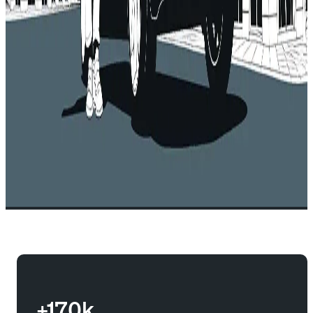
+170k