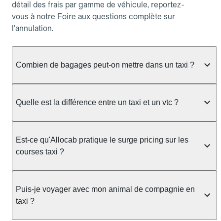
détail des frais par gamme de véhicule, reportez-
vous à notre Foire aux questions complète sur
l'annulation.
Combien de bagages peut-on mettre dans un taxi ?
La capacité dépend du véhicule taxi disponible : un
taxi berline accueille en général jusqu'à 3 bagages
Quelle est la différence entre un taxi et un vtc ?
de taille moyenne. Pour des bagages volumineux
ou nombreux, précisez-le dans le champ "Message
Le taxi est un service réglementé qui peut vous
au chauffeur" lors de la réservation. Le prix n'est
prendre en charge directement dans la rue, à une
Est-ce qu'Allocab pratique le surge pricing sur les
pas impacté par le nombre de bagages.
station ou sur réservation, avec un tarif au
courses taxi ?
compteur. Le VTC fonctionne uniquement sur
réservation et propose un prix fixe annoncé à
Non. Le tarif des taxis est encadré par la
l'avance. Chez Allocab, réservez facilement votre
réglementation préfectorale et suit un barème
Puis-je voyager avec mon animal de compagnie en
taxi.
officiel : il protège des hausses liées à la demande.
taxi ?
Chez Allocab, le prix estimé est affiché avant la