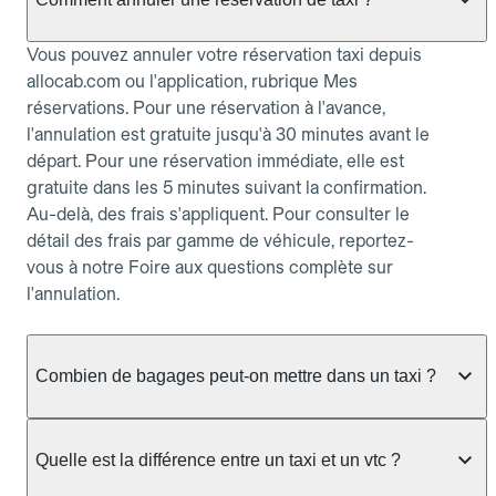
Vous pouvez annuler votre réservation taxi depuis
allocab.com ou l'application, rubrique Mes
réservations. Pour une réservation à l'avance,
l'annulation est gratuite jusqu'à 30 minutes avant le
départ. Pour une réservation immédiate, elle est
gratuite dans les 5 minutes suivant la confirmation.
Au-delà, des frais s'appliquent. Pour consulter le
détail des frais par gamme de véhicule, reportez-
vous à notre Foire aux questions complète sur
l'annulation.
Combien de bagages peut-on mettre dans un taxi ?
La capacité dépend du véhicule taxi disponible : un
taxi berline accueille en général jusqu'à 3 bagages
Quelle est la différence entre un taxi et un vtc ?
de taille moyenne. Pour des bagages volumineux