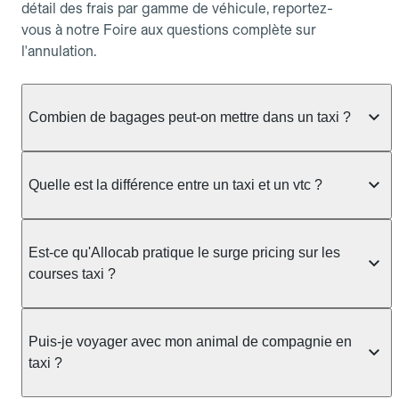
détail des frais par gamme de véhicule, reportez-
vous à notre Foire aux questions complète sur
l'annulation.
Combien de bagages peut-on mettre dans un taxi ?
La capacité dépend du véhicule taxi disponible : un
taxi berline accueille en général jusqu'à 3 bagages
Quelle est la différence entre un taxi et un vtc ?
de taille moyenne. Pour des bagages volumineux
ou nombreux, précisez-le dans le champ "Message
Le taxi est un service réglementé qui peut vous
au chauffeur" lors de la réservation. Le prix n'est
prendre en charge directement dans la rue, à une
Est-ce qu'Allocab pratique le surge pricing sur les
pas impacté par le nombre de bagages.
station ou sur réservation, avec un tarif au
courses taxi ?
compteur. Le VTC fonctionne uniquement sur
réservation et propose un prix fixe annoncé à
Non. Le tarif des taxis est encadré par la
l'avance. Chez Allocab, réservez facilement votre
réglementation préfectorale et suit un barème
Puis-je voyager avec mon animal de compagnie en
taxi.
officiel : il protège des hausses liées à la demande.
taxi ?
Chez Allocab, le prix estimé est affiché avant la