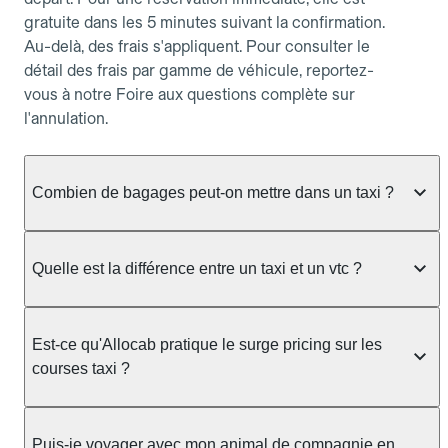
gratuite dans les 5 minutes suivant la confirmation.
Au-delà, des frais s'appliquent. Pour consulter le
détail des frais par gamme de véhicule, reportez-
vous à notre Foire aux questions complète sur
l'annulation.
Combien de bagages peut-on mettre dans un taxi ?
La capacité dépend du véhicule taxi disponible : un
taxi berline accueille en général jusqu'à 3 bagages
Quelle est la différence entre un taxi et un vtc ?
de taille moyenne. Pour des bagages volumineux
ou nombreux, précisez-le dans le champ "Message
Le taxi est un service réglementé qui peut vous
au chauffeur" lors de la réservation. Le prix n'est
prendre en charge directement dans la rue, à une
Est-ce qu'Allocab pratique le surge pricing sur les
pas impacté par le nombre de bagages.
station ou sur réservation, avec un tarif au
courses taxi ?
compteur. Le VTC fonctionne uniquement sur
réservation et propose un prix fixe annoncé à
Non. Le tarif des taxis est encadré par la
l'avance. Chez Allocab, réservez facilement votre
réglementation préfectorale et suit un barème
Puis-je voyager avec mon animal de compagnie en