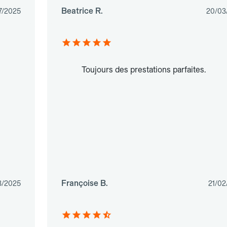
Beatrice R.
7/2025
20/03
Toujours des prestations parfaites.
Françoise B.
3/2025
21/02