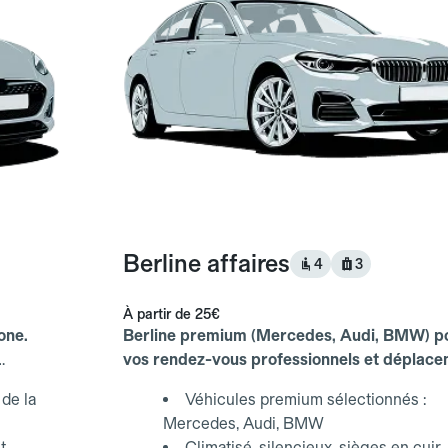
Berline affaires
4
3
À partir de
25€
one.
Berline premium (Mercedes, Audi, BMW) p
vos rendez-vous professionnels et déplac
d'affaires.
de la
Véhicules premium sélectionnés :
Mercedes, Audi, BMW
t
Climatisé, silencieux, sièges en cuir