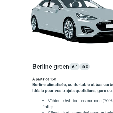
Berline green
4
3
À partir de
15€
Berline climatisée, confortable et bas carb
Idéale pour vos trajets quotidiens, gare ou
aéroport.
Véhicule hybride bas carbone (70% 
flotte)
Climatisé et insonorisé pour un traje