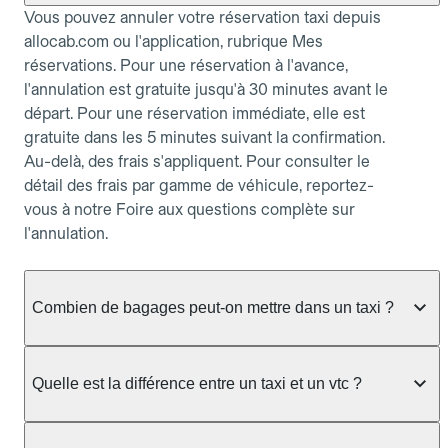
Vous pouvez annuler votre réservation taxi depuis
allocab.com ou l'application, rubrique Mes
réservations. Pour une réservation à l'avance,
l'annulation est gratuite jusqu'à 30 minutes avant le
départ. Pour une réservation immédiate, elle est
gratuite dans les 5 minutes suivant la confirmation.
Au-delà, des frais s'appliquent. Pour consulter le
détail des frais par gamme de véhicule, reportez-
vous à notre Foire aux questions complète sur
l'annulation.
Combien de bagages peut-on mettre dans un taxi ?
La capacité dépend du véhicule taxi disponible : un
taxi berline accueille en général jusqu'à 3 bagages
Quelle est la différence entre un taxi et un vtc ?
de taille moyenne. Pour des bagages volumineux
ou nombreux, précisez-le dans le champ "Message
Le taxi est un service réglementé qui peut vous