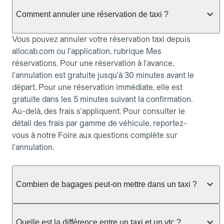
Comment annuler une réservation de taxi ?
Vous pouvez annuler votre réservation taxi depuis
allocab.com ou l'application, rubrique Mes
réservations. Pour une réservation à l'avance,
l'annulation est gratuite jusqu'à 30 minutes avant le
départ. Pour une réservation immédiate, elle est
gratuite dans les 5 minutes suivant la confirmation.
Au-delà, des frais s'appliquent. Pour consulter le
détail des frais par gamme de véhicule, reportez-
vous à notre Foire aux questions complète sur
l'annulation.
Combien de bagages peut-on mettre dans un taxi ?
La capacité dépend du véhicule taxi disponible : un
taxi berline accueille en général jusqu'à 3 bagages
Quelle est la différence entre un taxi et un vtc ?