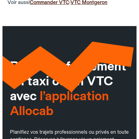
Voir aussi
Commander VTC
VTC Montgeron
›
Réservez facilement
un taxi ou un VTC
avec
l’application
Allocab
Planifiez vos trajets professionnels ou privés en toute