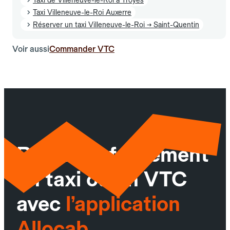
Taxi Villeneuve-le-Roi Auxerre
Réserver un taxi Villeneuve-le-Roi → Saint-Quentin
Voir aussi
Commander VTC
Réservez facilement
un taxi ou un VTC
avec
l’application
Allocab