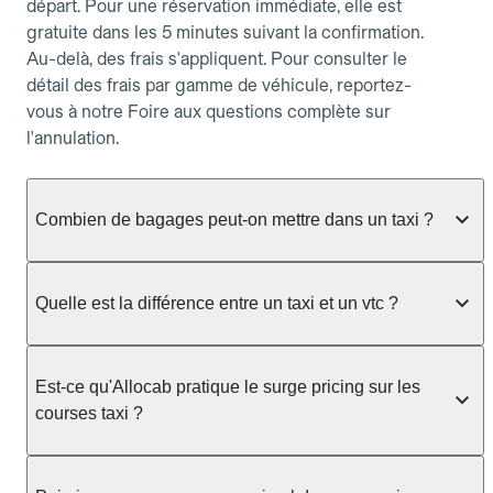
départ. Pour une réservation immédiate, elle est
gratuite dans les 5 minutes suivant la confirmation.
Au-delà, des frais s'appliquent. Pour consulter le
détail des frais par gamme de véhicule, reportez-
vous à notre Foire aux questions complète sur
l'annulation.
Combien de bagages peut-on mettre dans un taxi ?
La capacité dépend du véhicule taxi disponible : un
taxi berline accueille en général jusqu'à 3 bagages
Quelle est la différence entre un taxi et un vtc ?
de taille moyenne. Pour des bagages volumineux
ou nombreux, précisez-le dans le champ "Message
Le taxi est un service réglementé qui peut vous
au chauffeur" lors de la réservation. Le prix n'est
prendre en charge directement dans la rue, à une
Est-ce qu'Allocab pratique le surge pricing sur les
pas impacté par le nombre de bagages.
station ou sur réservation, avec un tarif au
courses taxi ?
compteur. Le VTC fonctionne uniquement sur
réservation et propose un prix fixe annoncé à
Non. Le tarif des taxis est encadré par la
l'avance. Chez Allocab, réservez facilement votre