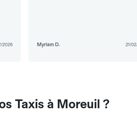
Myriam D.
2/2026
21/02
s Taxis à Moreuil ?