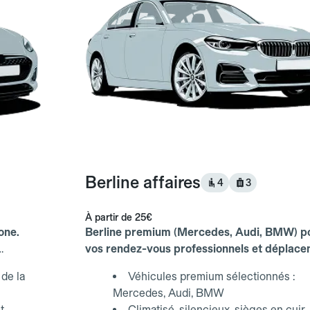
Berline affaires
4
3
À partir de
25€
one.
Berline premium (Mercedes, Audi, BMW) p
vos rendez-vous professionnels et déplac
d'affaires.
de la
Véhicules premium sélectionnés :
Mercedes, Audi, BMW
t
Climatisé, silencieux, sièges en cuir