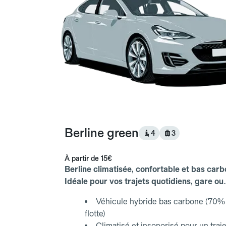
Berline green
4
3
À partir de
15€
Berline climatisée, confortable et bas carb
Idéale pour vos trajets quotidiens, gare ou
aéroport.
Véhicule hybride bas carbone (70% 
flotte)
Climatisé et insonorisé pour un traje