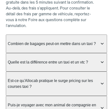
gratuite dans les 5 minutes suivant la confirmation.
Au-delà, des frais s'appliquent. Pour consulter le
détail des frais par gamme de véhicule, reportez-
vous à notre Foire aux questions complète sur
l'annulation.
Combien de bagages peut-on mettre dans un taxi ?
La capacité dépend du véhicule taxi disponible : un
taxi berline accueille en général jusqu'à 3 bagages
Quelle est la différence entre un taxi et un vtc ?
de taille moyenne. Pour des bagages volumineux
ou nombreux, précisez-le dans le champ "Message
Le taxi est un service réglementé qui peut vous
au chauffeur" lors de la réservation. Le prix n'est
prendre en charge directement dans la rue, à une
Est-ce qu'Allocab pratique le surge pricing sur les
pas impacté par le nombre de bagages.
station ou sur réservation, avec un tarif au
courses taxi ?
compteur. Le VTC fonctionne uniquement sur
réservation et propose un prix fixe annoncé à
Non. Le tarif des taxis est encadré par la
l'avance. Chez Allocab, réservez facilement votre
réglementation préfectorale et suit un barème
Puis-je voyager avec mon animal de compagnie en