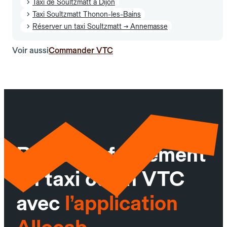
Taxi de Soultzmatt à Dijon
Taxi Soultzmatt Thonon-les-Bains
Réserver un taxi Soultzmatt → Annemasse
Voir aussi
Commander VTC
Réservez facilement
un taxi ou un VTC
avec
l’application