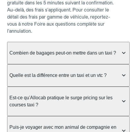
gratuite dans les 5 minutes suivant la confirmation.
Au-delà, des frais s'appliquent. Pour consulter le
détail des frais par gamme de véhicule, reportez-
vous à notre Foire aux questions complète sur
l'annulation.
Combien de bagages peut-on mettre dans un taxi ?
La capacité dépend du véhicule taxi disponible : un
taxi berline accueille en général jusqu'à 3 bagages
Quelle est la différence entre un taxi et un vtc ?
de taille moyenne. Pour des bagages volumineux
ou nombreux, précisez-le dans le champ "Message
Le taxi est un service réglementé qui peut vous
au chauffeur" lors de la réservation. Le prix n'est
prendre en charge directement dans la rue, à une
Est-ce qu'Allocab pratique le surge pricing sur les
pas impacté par le nombre de bagages.
station ou sur réservation, avec un tarif au
courses taxi ?
compteur. Le VTC fonctionne uniquement sur
réservation et propose un prix fixe annoncé à
Non. Le tarif des taxis est encadré par la
l'avance. Chez Allocab, réservez facilement votre
réglementation préfectorale et suit un barème
Puis-je voyager avec mon animal de compagnie en