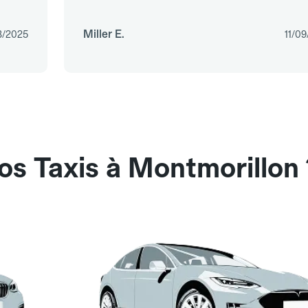
Miller E.
3/2025
11/0
os Taxis à Montmorillon 