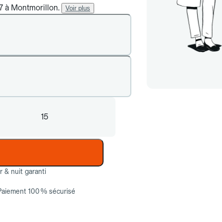
/7 à Montmorillon.
Voir plus
15
ur & nuit garanti
Paiement 100 % sécurisé