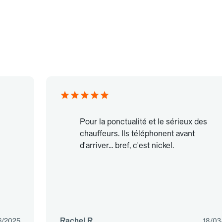
Pour la ponctualité et le sérieux des
chauffeurs. Ils téléphonent avant
d'arriver... bref, c'est nickel.
Rachel R.
6/2025
18/03