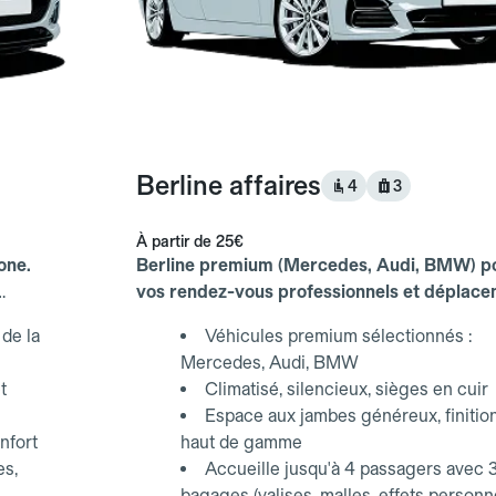
Berline affaires
4
3
À partir de
25€
one.
Berline premium (Mercedes, Audi, BMW) p
vos rendez-vous professionnels et déplac
d'affaires.
de la
Véhicules premium sélectionnés :
Mercedes, Audi, BMW
t
Climatisé, silencieux, sièges en cuir
Espace aux jambes généreux, finitio
nfort
haut de gamme
es,
Accueille jusqu'à 4 passagers avec 
bagages (valises, malles, effets personn