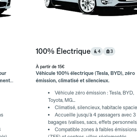
100% Électrique
4
3
À partir de
15€
our
Véhicule 100% électrique (Tesla, BYD), zéro
ements
émission, climatisé et silencieux.
Véhicule zéro émission : Tesla, BYD,
Toyota, MG...
Climatisé, silencieux, habitacle spaci
ns
Accueille jusqu'à 4 passagers avec 3
bagages (valises, sacs, effets personnels
3
Compatible zones à faibles émissions
els)
(ZFE) et centres-villes réglementés