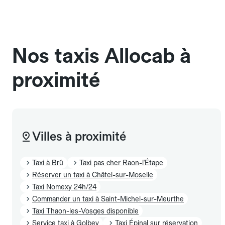
Pensez à le signaler dans le champ "Message au
chauffeur". Les chiens d'assistance sont acceptés
sans cage ni frais supplémentaire, mais doivent
également être mentionnés à l'avance.
Nos taxis Allocab à
proximité
Villes à proximité
Taxi à Brû
Taxi pas cher Raon-l'Étape
Réserver un taxi à Châtel-sur-Moselle
Taxi Nomexy 24h/24
Commander un taxi à Saint-Michel-sur-Meurthe
Taxi Thaon-les-Vosges disponible
Service taxi à Golbey
Taxi Épinal sur réservation