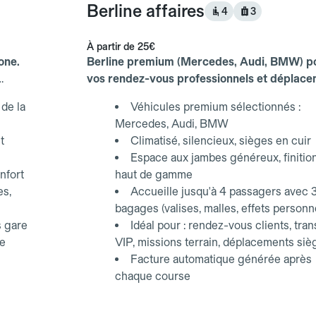
Berline affaires
4
3
À partir de
25€
one.
Berline premium (Mercedes, Audi, BMW) p
vos rendez-vous professionnels et déplac
d'affaires.
de la
Véhicules premium sélectionnés :
Mercedes, Audi, BMW
t
Climatisé, silencieux, sièges en cuir
Espace aux jambes généreux, finitio
nfort
haut de gamme
es,
Accueille jusqu'à 4 passagers avec 
bagages (valises, malles, effets personn
s gare
Idéal pour : rendez-vous clients, tran
ce
VIP, missions terrain, déplacements siè
Facture automatique générée après
chaque course