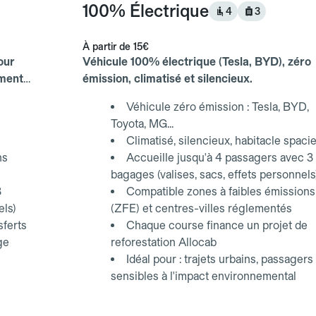
100% Électrique
4
3
À partir de
15€
our
Véhicule 100% électrique (Tesla, BYD), zéro
ements
émission, climatisé et silencieux.
Véhicule zéro émission : Tesla, BYD,
Toyota, MG...
Climatisé, silencieux, habitacle spaci
ns
Accueille jusqu'à 4 passagers avec 3
bagages (valises, sacs, effets personnels
3
Compatible zones à faibles émissions
els)
(ZFE) et centres-villes réglementés
sferts
Chaque course finance un projet de
ge
reforestation Allocab
Idéal pour : trajets urbains, passagers
sensibles à l'impact environnemental