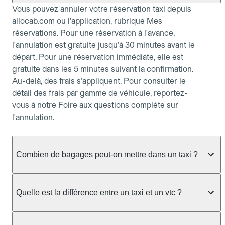
Vous pouvez annuler votre réservation taxi depuis
allocab.com ou l'application, rubrique Mes
réservations. Pour une réservation à l'avance,
l'annulation est gratuite jusqu'à 30 minutes avant le
départ. Pour une réservation immédiate, elle est
gratuite dans les 5 minutes suivant la confirmation.
Au-delà, des frais s'appliquent. Pour consulter le
détail des frais par gamme de véhicule, reportez-
vous à notre Foire aux questions complète sur
l'annulation.
Combien de bagages peut-on mettre dans un taxi ?
La capacité dépend du véhicule taxi disponible : un
taxi berline accueille en général jusqu'à 3 bagages
Quelle est la différence entre un taxi et un vtc ?
de taille moyenne. Pour des bagages volumineux
ou nombreux, précisez-le dans le champ "Message
Le taxi est un service réglementé qui peut vous