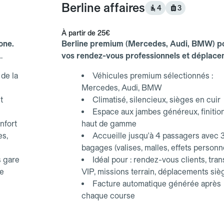
Berline affaires
4
3
À partir de
25€
one.
Berline premium (Mercedes, Audi, BMW) p
vos rendez-vous professionnels et déplac
d'affaires.
de la
Véhicules premium sélectionnés :
Mercedes, Audi, BMW
t
Climatisé, silencieux, sièges en cuir
Espace aux jambes généreux, finitio
nfort
haut de gamme
es,
Accueille jusqu'à 4 passagers avec 
bagages (valises, malles, effets personn
s gare
Idéal pour : rendez-vous clients, tran
ce
VIP, missions terrain, déplacements siè
Facture automatique générée après
chaque course