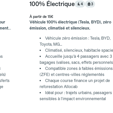
100% Électrique
4
3
À partir de
15€
our
Véhicule 100% électrique (Tesla, BYD), zéro
ements
émission, climatisé et silencieux.
Véhicule zéro émission : Tesla, BYD,
Toyota, MG...
Climatisé, silencieux, habitacle spaci
ns
Accueille jusqu'à 4 passagers avec 3
bagages (valises, sacs, effets personnels
3
Compatible zones à faibles émissions
els)
(ZFE) et centres-villes réglementés
sferts
Chaque course finance un projet de
ge
reforestation Allocab
Idéal pour : trajets urbains, passagers
sensibles à l'impact environnemental