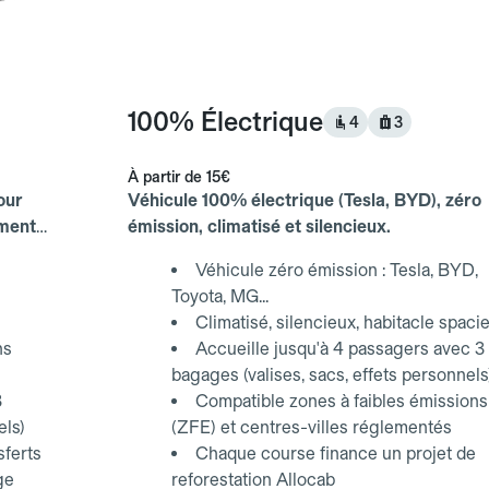
100% Électrique
4
3
À partir de
15€
our
Véhicule 100% électrique (Tesla, BYD), zéro
ements
émission, climatisé et silencieux.
Véhicule zéro émission : Tesla, BYD,
Toyota, MG...
Climatisé, silencieux, habitacle spaci
ns
Accueille jusqu'à 4 passagers avec 3
bagages (valises, sacs, effets personnels
3
Compatible zones à faibles émissions
els)
(ZFE) et centres-villes réglementés
sferts
Chaque course finance un projet de
ge
reforestation Allocab