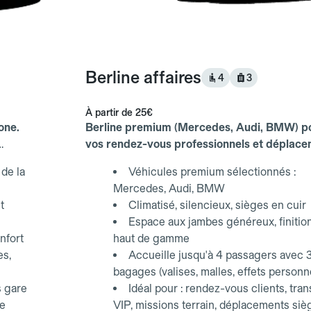
Berline affaires
4
3
À partir de
25€
one.
Berline premium (Mercedes, Audi, BMW) p
vos rendez-vous professionnels et déplac
d'affaires.
de la
Véhicules premium sélectionnés :
Mercedes, Audi, BMW
t
Climatisé, silencieux, sièges en cuir
Espace aux jambes généreux, finitio
nfort
haut de gamme
es,
Accueille jusqu'à 4 passagers avec 
bagages (valises, malles, effets personn
s gare
Idéal pour : rendez-vous clients, tran
ce
VIP, missions terrain, déplacements siè