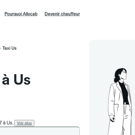
Pourquoi Allocab
Devenir chauffeur
Taxi Us
 à Us
7 à Us.
Voir plus