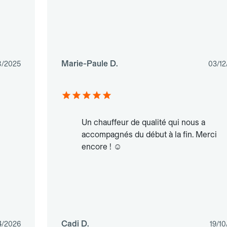
Marie-Paule D.
8/2025
03/12
Un chauffeur de qualité qui nous a
accompagnés du début à la fin. Merci
encore ! ☺️
Cadi D.
4/2026
19/1