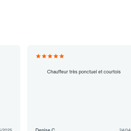
Chauffeur très ponctuel et courtois
Denise C.
5/2025
24/04