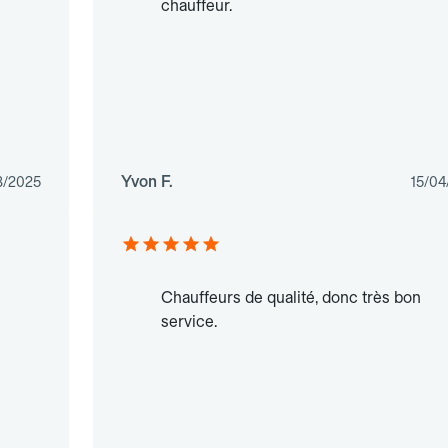
chauffeur.
Yvon F.
3/2025
15/04
Chauffeurs de qualité, donc très bon
service.