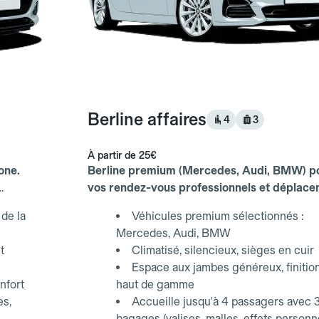
Berline affaires
4
3
À partir de
25€
one.
Berline premium (Mercedes, Audi, BMW) p
vos rendez-vous professionnels et déplac
d'affaires.
de la
Véhicules premium sélectionnés :
Mercedes, Audi, BMW
t
Climatisé, silencieux, sièges en cuir
Espace aux jambes généreux, finitio
nfort
haut de gamme
es,
Accueille jusqu'à 4 passagers avec 
bagages (valises, malles, effets personn