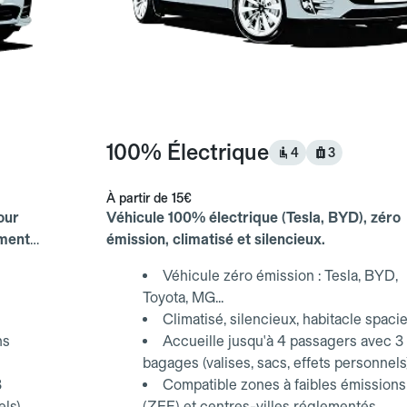
100% Électrique
4
3
À partir de
15€
our
Véhicule 100% électrique (Tesla, BYD), zéro
ements
émission, climatisé et silencieux.
Véhicule zéro émission : Tesla, BYD,
Toyota, MG...
Climatisé, silencieux, habitacle spaci
ns
Accueille jusqu'à 4 passagers avec 3
bagages (valises, sacs, effets personnels
3
Compatible zones à faibles émissions
els)
(ZFE) et centres-villes réglementés