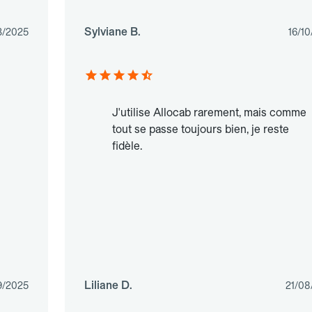
Sylviane B.
3/2025
16/1
J'utilise Allocab rarement, mais comme
tout se passe toujours bien, je reste
fidèle.
Liliane D.
9/2025
21/08