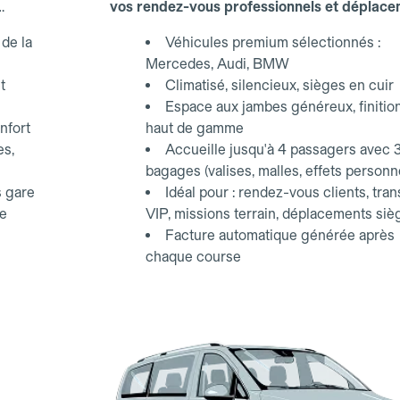
vos rendez-vous professionnels et déplac
d'affaires.
de la
Véhicules premium sélectionnés :
Mercedes, Audi, BMW
t
Climatisé, silencieux, sièges en cuir
Espace aux jambes généreux, finitio
nfort
haut de gamme
es,
Accueille jusqu'à 4 passagers avec 
bagages (valises, malles, effets personn
s gare
Idéal pour : rendez-vous clients, tran
ce
VIP, missions terrain, déplacements siè
Facture automatique générée après
chaque course