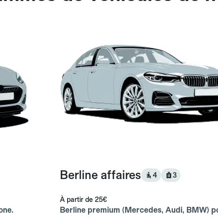
Berline affaires
4
3
À partir de
25€
one.
Berline premium (Mercedes, Audi, BMW) p