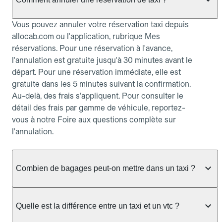
Vous pouvez annuler votre réservation taxi depuis
allocab.com ou l'application, rubrique Mes
réservations. Pour une réservation à l'avance,
l'annulation est gratuite jusqu'à 30 minutes avant le
départ. Pour une réservation immédiate, elle est
gratuite dans les 5 minutes suivant la confirmation.
Au-delà, des frais s'appliquent. Pour consulter le
détail des frais par gamme de véhicule, reportez-
vous à notre Foire aux questions complète sur
l'annulation.
Combien de bagages peut-on mettre dans un taxi ?
La capacité dépend du véhicule taxi disponible : un
taxi berline accueille en général jusqu'à 3 bagages
Quelle est la différence entre un taxi et un vtc ?
de taille moyenne. Pour des bagages volumineux