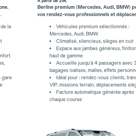
À partir de
25€
one.
Berline premium (Mercedes, Audi, BMW) p
vos rendez-vous professionnels et déplac
d'affaires.
de la
Véhicules premium sélectionnés :
Mercedes, Audi, BMW
t
Climatisé, silencieux, sièges en cuir
Espace aux jambes généreux, finitio
nfort
haut de gamme
es,
Accueille jusqu'à 4 passagers avec 
bagages (valises, malles, effets personn
s gare
Idéal pour : rendez-vous clients, tran
ce
VIP, missions terrain, déplacements siè
Facture automatique générée après
chaque course