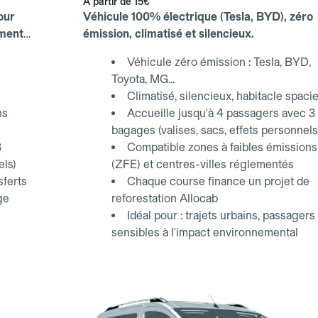
À partir de
15€
our
Véhicule 100% électrique (Tesla, BYD), zéro
ements
émission, climatisé et silencieux.
Véhicule zéro émission : Tesla, BYD,
Toyota, MG...
Climatisé, silencieux, habitacle spaci
ns
Accueille jusqu'à 4 passagers avec 3
bagages (valises, sacs, effets personnels
3
Compatible zones à faibles émissions
els)
(ZFE) et centres-villes réglementés
sferts
Chaque course finance un projet de
ge
reforestation Allocab
Idéal pour : trajets urbains, passagers
sensibles à l'impact environnemental