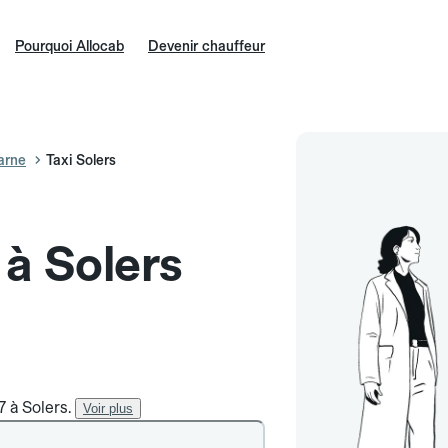
Pourquoi Allocab
Devenir chauffeur
arne
Taxi Solers
 à Solers
7 à Solers.
Voir plus