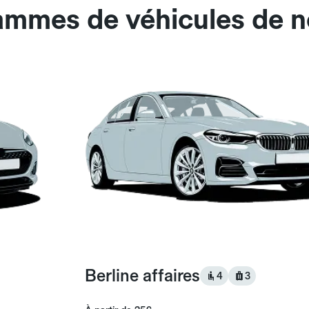
ammes de véhicules de no
Berline affaires
4
3