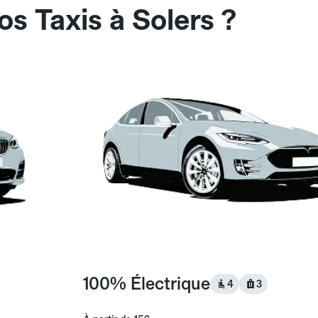
s Taxis à Solers ?
100% Électrique
4
3