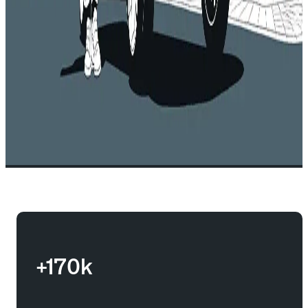
+170k