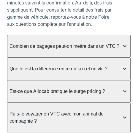
minutes suivant la confirmation. Au-delà, des frais
s'appliquent. Pour consulter le détail des frais par
gamme de véhicule, reportez-vous à notre Foire
aux questions complète sur l'annulation.
Combien de bagages peut-on mettre dans un VTC ?
La capacité varie selon la gamme de véhicule
réservée :
Quelle est la différence entre un taxi et un vtc ?
Berline, Green, Berline Affaires, VAO : jusqu'à 3
Le taxi peut vous prendre en charge directement
bagages de taille moyenne Van : jusqu'à 7 bagages
dans la rue ou à une station, avec un tarif calculé au
Est-ce que Allocab pratique le surge pricing ?
Moto-taxi : jusqu'à 2 bagages cabine TPMR : 1
compteur. Le VTC fonctionne uniquement sur
bagage
réservation préalable et propose un prix fixe connu
Non, Allocab ne pratique pas le surge pricing. Le
à l'avance, sans mauvaise surprise ni frais cachés.
Le prix de la course ne change pas selon le
prix de votre course est calculé et affiché avant la
Puis-je voyager en VTC avec mon animal de
Chez Allocab, tous les chauffeurs sont des
nombre de bagages. Si vous avez des bagages
validation de la réservation, puis fixé définitivement.
compagnie ?
professionnels VTC sélectionnés pour leur
volumineux ou atypiques (poussette, matériel de
Il n'augmente jamais en cas de trafic, de forte