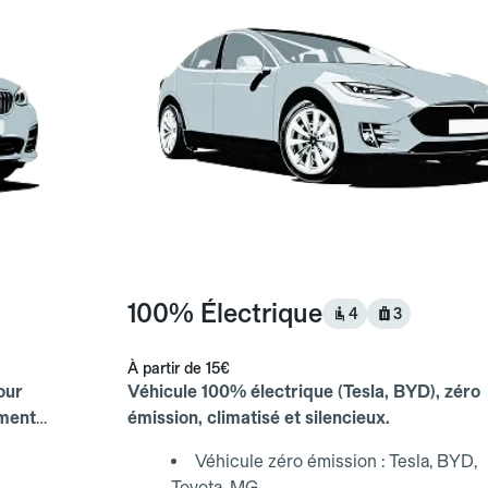
100% Électrique
4
3
À partir de
15€
our
Véhicule 100% électrique (Tesla, BYD), zéro
ements
émission, climatisé et silencieux.
Véhicule zéro émission : Tesla, BYD,
Toyota, MG...