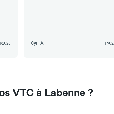
Cyril A.
1/2025
17/02
nos VTC à Labenne ?