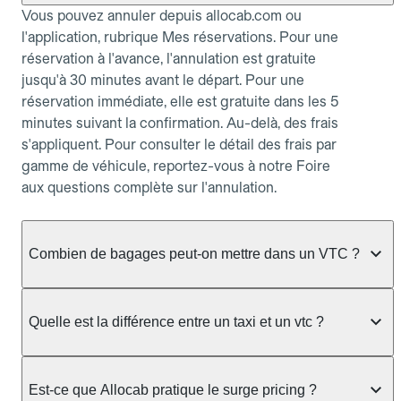
Vous pouvez annuler depuis allocab.com ou
l'application, rubrique Mes réservations. Pour une
réservation à l'avance, l'annulation est gratuite
jusqu'à 30 minutes avant le départ. Pour une
réservation immédiate, elle est gratuite dans les 5
minutes suivant la confirmation. Au-delà, des frais
s'appliquent. Pour consulter le détail des frais par
gamme de véhicule, reportez-vous à notre Foire
aux questions complète sur l'annulation.
Combien de bagages peut-on mettre dans un VTC ?
La capacité varie selon la gamme de véhicule
réservée :
Quelle est la différence entre un taxi et un vtc ?
Berline, Green, Berline Affaires, VAO : jusqu'à 3
Le taxi peut vous prendre en charge directement
bagages de taille moyenne Van : jusqu'à 7 bagages
dans la rue ou à une station, avec un tarif calculé au
Est-ce que Allocab pratique le surge pricing ?
Moto-taxi : jusqu'à 2 bagages cabine TPMR : 1