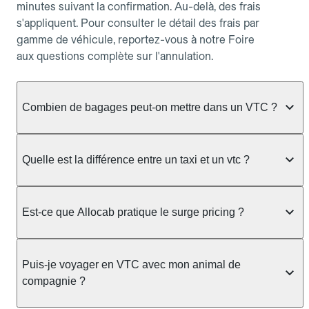
minutes suivant la confirmation. Au-delà, des frais
s'appliquent. Pour consulter le détail des frais par
gamme de véhicule, reportez-vous à notre Foire
aux questions complète sur l'annulation.
Combien de bagages peut-on mettre dans un VTC ?
La capacité varie selon la gamme de véhicule
réservée :
Quelle est la différence entre un taxi et un vtc ?
Berline, Green, Berline Affaires, VAO : jusqu'à 3
Le taxi peut vous prendre en charge directement
bagages de taille moyenne Van : jusqu'à 7 bagages
dans la rue ou à une station, avec un tarif calculé au
Est-ce que Allocab pratique le surge pricing ?
Moto-taxi : jusqu'à 2 bagages cabine TPMR : 1
compteur. Le VTC fonctionne uniquement sur
bagage
réservation préalable et propose un prix fixe connu
Non, Allocab ne pratique pas le surge pricing. Le
à l'avance, sans mauvaise surprise ni frais cachés.
Le prix de la course ne change pas selon le
prix de votre course est calculé et affiché avant la
Puis-je voyager en VTC avec mon animal de
Chez Allocab, tous les chauffeurs sont des
nombre de bagages. Si vous avez des bagages
validation de la réservation, puis fixé définitivement.
compagnie ?
professionnels VTC sélectionnés pour leur
volumineux ou atypiques (poussette, matériel de
Il n'augmente jamais en cas de trafic, de forte