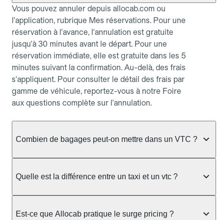
Vous pouvez annuler depuis allocab.com ou
l'application, rubrique Mes réservations. Pour une
réservation à l'avance, l'annulation est gratuite
jusqu'à 30 minutes avant le départ. Pour une
réservation immédiate, elle est gratuite dans les 5
minutes suivant la confirmation. Au-delà, des frais
s'appliquent. Pour consulter le détail des frais par
gamme de véhicule, reportez-vous à notre Foire
aux questions complète sur l'annulation.
Combien de bagages peut-on mettre dans un VTC ?
La capacité varie selon la gamme de véhicule
réservée :
Quelle est la différence entre un taxi et un vtc ?
Berline, Green, Berline Affaires, VAO : jusqu'à 3
Le taxi peut vous prendre en charge directement
bagages de taille moyenne Van : jusqu'à 7 bagages
dans la rue ou à une station, avec un tarif calculé au
Est-ce que Allocab pratique le surge pricing ?
Moto-taxi : jusqu'à 2 bagages cabine TPMR : 1