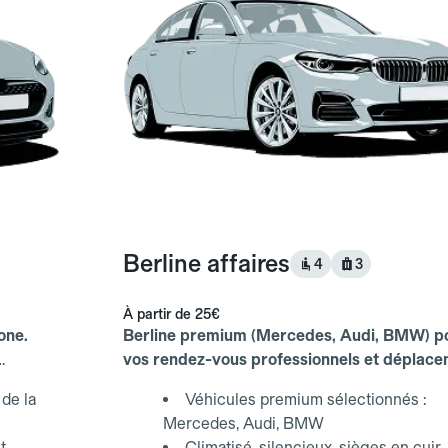
Berline affaires
4
3
À partir de
25€
one.
Berline premium (Mercedes, Audi, BMW) p
vos rendez-vous professionnels et déplac
d'affaires.
de la
Véhicules premium sélectionnés :
Mercedes, Audi, BMW
t
Climatisé, silencieux, sièges en cuir