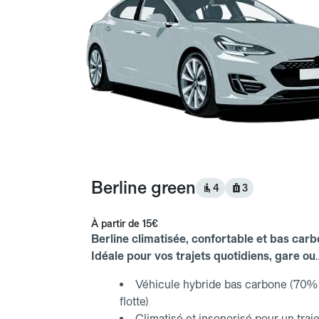
Berline green
4
3
À partir de
15€
Berline climatisée, confortable et bas carb
Idéale pour vos trajets quotidiens, gare ou
aéroport.
Véhicule hybride bas carbone (70% 
flotte)
Climatisé et insonorisé pour un traje