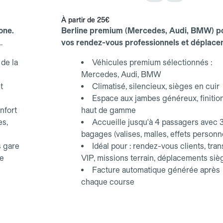
À partir de
25€
one.
Berline premium (Mercedes, Audi, BMW) p
vos rendez-vous professionnels et déplac
d'affaires.
de la
Véhicules premium sélectionnés :
Mercedes, Audi, BMW
t
Climatisé, silencieux, sièges en cuir
Espace aux jambes généreux, finitio
nfort
haut de gamme
es,
Accueille jusqu'à 4 passagers avec 
bagages (valises, malles, effets personn
s gare
Idéal pour : rendez-vous clients, tran
ce
VIP, missions terrain, déplacements siè
Facture automatique générée après
chaque course