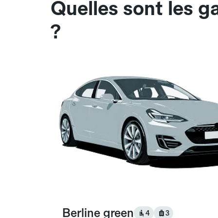
Quelles sont les 
?
Berline green
4
3