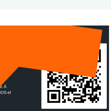
ec
é. À
 iOS et