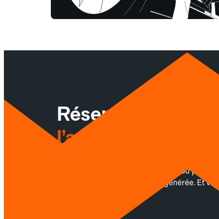
Réservez facileme
l’application Allo
Planifiez vos trajets professionnels ou privés
chaque trajet une facture sera générée. Et vou
Android.