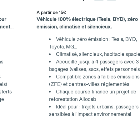
À partir de
15€
our
Véhicule 100% électrique (Tesla, BYD), zéro
ements
émission, climatisé et silencieux.
Véhicule zéro émission : Tesla, BYD,
Toyota, MG...
Climatisé, silencieux, habitacle spaci
ns
Accueille jusqu'à 4 passagers avec 3
bagages (valises, sacs, effets personnels
3
Compatible zones à faibles émissions
els)
(ZFE) et centres-villes réglementés
sferts
Chaque course finance un projet de
ge
reforestation Allocab
Idéal pour : trajets urbains, passagers
sensibles à l'impact environnemental