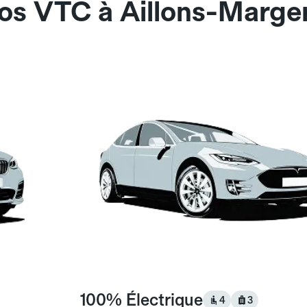
nos VTC à Aillons-Marge
100% Électrique
4
3