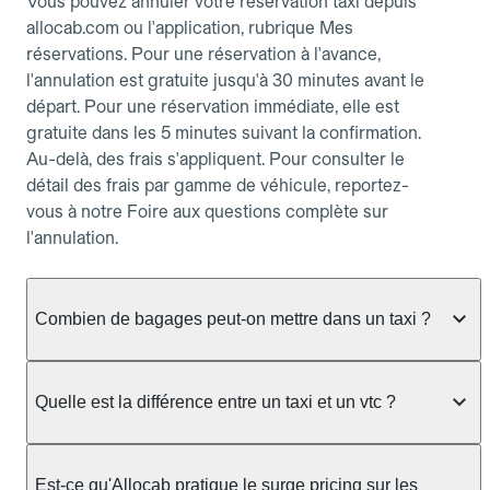
Vous pouvez annuler votre réservation taxi depuis
allocab.com ou l'application, rubrique Mes
réservations. Pour une réservation à l'avance,
l'annulation est gratuite jusqu'à 30 minutes avant le
départ. Pour une réservation immédiate, elle est
gratuite dans les 5 minutes suivant la confirmation.
Au-delà, des frais s'appliquent. Pour consulter le
détail des frais par gamme de véhicule, reportez-
vous à notre Foire aux questions complète sur
l'annulation.
Combien de bagages peut-on mettre dans un taxi ?
La capacité dépend du véhicule taxi disponible : un
taxi berline accueille en général jusqu'à 3 bagages
Quelle est la différence entre un taxi et un vtc ?
de taille moyenne. Pour des bagages volumineux
ou nombreux, précisez-le dans le champ "Message
Le taxi est un service réglementé qui peut vous
au chauffeur" lors de la réservation. Le prix n'est
prendre en charge directement dans la rue, à une
Est-ce qu'Allocab pratique le surge pricing sur les