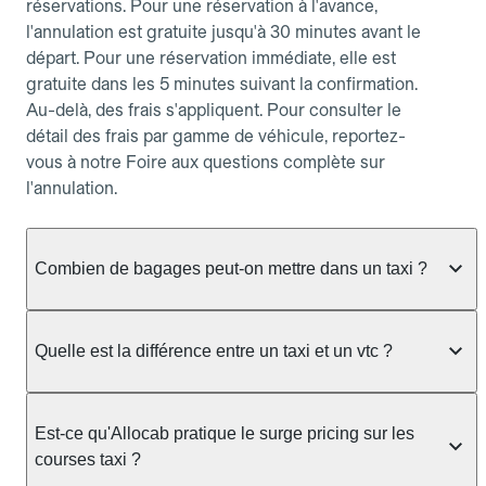
réservations. Pour une réservation à l'avance,
l'annulation est gratuite jusqu'à 30 minutes avant le
départ. Pour une réservation immédiate, elle est
gratuite dans les 5 minutes suivant la confirmation.
Au-delà, des frais s'appliquent. Pour consulter le
détail des frais par gamme de véhicule, reportez-
vous à notre Foire aux questions complète sur
l'annulation.
Combien de bagages peut-on mettre dans un taxi ?
La capacité dépend du véhicule taxi disponible : un
taxi berline accueille en général jusqu'à 3 bagages
Quelle est la différence entre un taxi et un vtc ?
de taille moyenne. Pour des bagages volumineux
ou nombreux, précisez-le dans le champ "Message
Le taxi est un service réglementé qui peut vous
au chauffeur" lors de la réservation. Le prix n'est
prendre en charge directement dans la rue, à une
Est-ce qu'Allocab pratique le surge pricing sur les
pas impacté par le nombre de bagages.
station ou sur réservation, avec un tarif au
courses taxi ?
compteur. Le VTC fonctionne uniquement sur