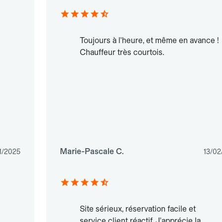
Toujours à l'heure, et même en avance !
Chauffeur très courtois.
Marie-Pascale C.
1/2025
13/02
Site sérieux, réservation facile et
service client réactif. J'apprécie la