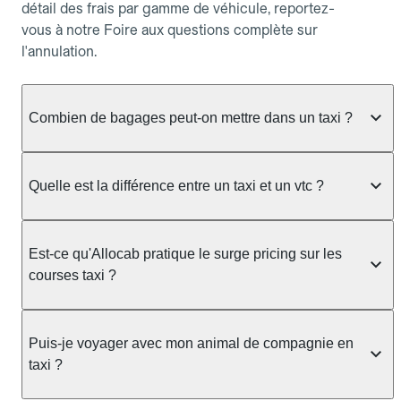
détail des frais par gamme de véhicule, reportez-
vous à notre Foire aux questions complète sur
l'annulation.
Combien de bagages peut-on mettre dans un taxi ?
La capacité dépend du véhicule taxi disponible : un
taxi berline accueille en général jusqu'à 3 bagages
Quelle est la différence entre un taxi et un vtc ?
de taille moyenne. Pour des bagages volumineux
ou nombreux, précisez-le dans le champ "Message
Le taxi est un service réglementé qui peut vous
au chauffeur" lors de la réservation. Le prix n'est
prendre en charge directement dans la rue, à une
Est-ce qu'Allocab pratique le surge pricing sur les
pas impacté par le nombre de bagages.
station ou sur réservation, avec un tarif au
courses taxi ?
compteur. Le VTC fonctionne uniquement sur
réservation et propose un prix fixe annoncé à
Non. Le tarif des taxis est encadré par la
l'avance. Chez Allocab, réservez facilement votre
réglementation préfectorale et suit un barème
Puis-je voyager avec mon animal de compagnie en
taxi.
officiel : il protège des hausses liées à la demande.
taxi ?
Chez Allocab, le prix estimé est affiché avant la