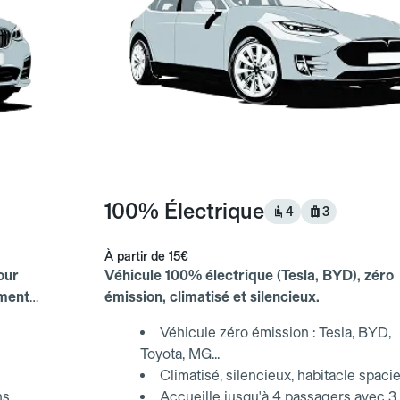
100% Électrique
4
3
À partir de
15€
our
Véhicule 100% électrique (Tesla, BYD), zéro
ements
émission, climatisé et silencieux.
Véhicule zéro émission : Tesla, BYD,
Toyota, MG...
Climatisé, silencieux, habitacle spaci
ns
Accueille jusqu'à 4 passagers avec 3