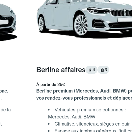
Berline affaires
4
3
À partir de
25€
one.
Berline premium (Mercedes, Audi, BMW) p
vos rendez-vous professionnels et déplac
d'affaires.
de la
Véhicules premium sélectionnés :
Mercedes, Audi, BMW
t
Climatisé, silencieux, sièges en cuir
Espace aux jambes généreux, finitio