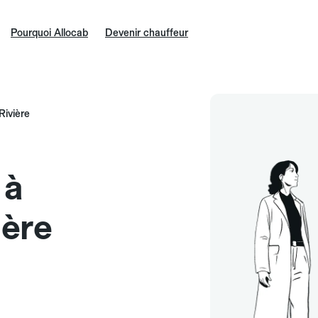
Pourquoi Allocab
Devenir chauffeur
-Rivière
 à
ière