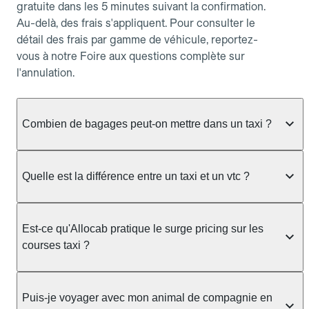
gratuite dans les 5 minutes suivant la confirmation.
Au-delà, des frais s'appliquent. Pour consulter le
détail des frais par gamme de véhicule, reportez-
vous à notre Foire aux questions complète sur
l'annulation.
Combien de bagages peut-on mettre dans un taxi ?
La capacité dépend du véhicule taxi disponible : un
taxi berline accueille en général jusqu'à 3 bagages
Quelle est la différence entre un taxi et un vtc ?
de taille moyenne. Pour des bagages volumineux
ou nombreux, précisez-le dans le champ "Message
Le taxi est un service réglementé qui peut vous
au chauffeur" lors de la réservation. Le prix n'est
prendre en charge directement dans la rue, à une
Est-ce qu'Allocab pratique le surge pricing sur les
pas impacté par le nombre de bagages.
station ou sur réservation, avec un tarif au
courses taxi ?
compteur. Le VTC fonctionne uniquement sur
réservation et propose un prix fixe annoncé à
Non. Le tarif des taxis est encadré par la
l'avance. Chez Allocab, réservez facilement votre
réglementation préfectorale et suit un barème
Puis-je voyager avec mon animal de compagnie en