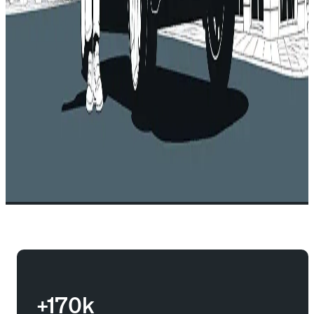
+170k